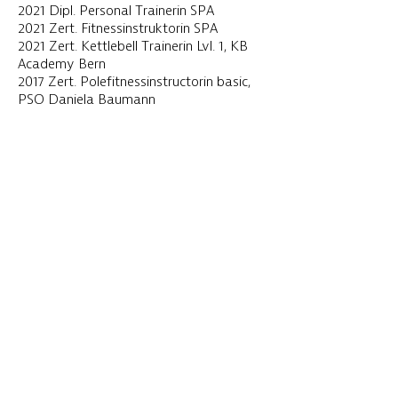
2021 Dipl. Personal Trainerin SPA
2021 Zert. Fitnessinstruktorin SPA
2021 Zert. Kettlebell Trainerin Lvl. 1, KB
Academy Bern
2017 Zert. Polefitnessinstructorin basic,
PSO Daniela Baumann
Kontakt
Melanie Wüthrich
Personal- und Bootcamp Coach
mw-feelyourpower@hotmail.com